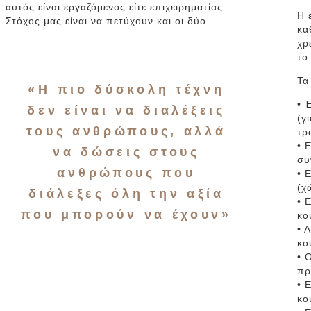
αυτός είναι εργαζόμενος είτε επιχειρηματίας.
Η 
Στόχος μας είναι να πετύχουν και οι δύο.
κα
χρ
το
Τα
«Η πιο δύσκολη τέχνη
• 
δεν είναι να διαλέξεις
(γ
τους ανθρώπους, αλλά
τρ
• 
να δώσεις στους
συ
ανθρώπους που
• 
(χ
διάλεξες όλη την αξία
• 
που μπορούν να έχουν»
κο
• 
κο
• 
πρ
• 
κο