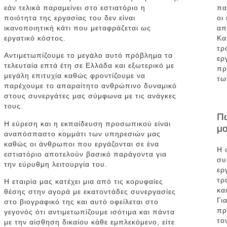
εάν τελικά παραμείνει στο εστιατόριο η
πα
ποιότητα της εργασίας του δεν είναι
οι
ικανοποιητική κάτι που μεταφράζεται ως
απ
εργατικό κόστος.
Κα
τρ
Αντιμετωπίζουμε το μεγάλο αυτό πρόβλημα τα
ερ
τελευταία επτά έτη σε Ελλάδα και εξωτερικό με
πρ
μεγάλη επιτυχία καθώς φροντίζουμε να
τω
παρέχουμε το απαραίτητο ανθρώπινο δυναμικό
στους συνεργάτες μας σύμφωνα με τις ανάγκες
τους.
Π
Η εύρεση και η εκπαίδευση προσωπικού είναι
μο
αναπόσπαστο κομμάτι των υπηρεσιών μας
καθώς οι άνθρωποι που εργάζονται σε ένα
H 
εστιατόριο αποτελούν βασικό παράγοντα για
συ
την εύρυθμη λειτουργία του.
ερ
τρ
Η εταιρία μας κατέχει μια από τις κορυφαίες
κα
θέσης στην αγορά με εκατοντάδες συνεργασίες
Γι
στο βιογραφικό της και αυτό οφείλεται στο
πρ
γεγονός ότι αντιμετωπίζουμε ισότιμα και πάντα
το
με την αίσθηση δικαίου κάθε εμπλεκόμενο, είτε